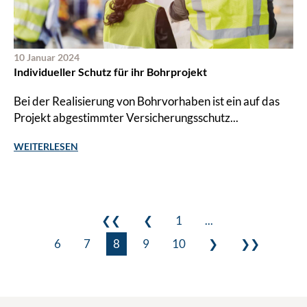
10 Januar 2024
Individueller Schutz für ihr Bohrprojekt
Bei der Realisierung von Bohrvorhaben ist ein auf das
Projekt abgestimmter Versicherungsschutz...
WEITERLESEN
❮❮
❮
1
...
6
7
8
9
10
❯
❯❯