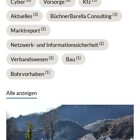
(6)
(6)
(5)
Cyber
Vorsorge
Kfz
(3)
(3)
Aktuelles
BüchnerBarella Consulting
(2)
Marktreport
(2)
Netzwerk- und Informationssicherheit
(2)
(1)
Verbandswesen
Bau
(1)
Bohrvorhaben
Alle anzeigen